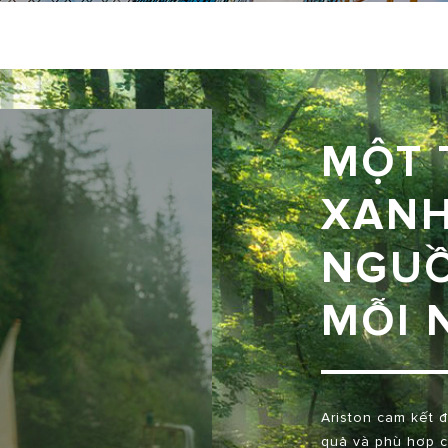
MỘT 
XANH
NGUỒ
MỖI 
Ariston cam kết đ
quả và phù hợp 