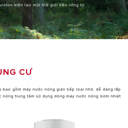
riston kiến tạo một thế giới bền vững từ
UNG CƯ
ư bao gồm máy nước nóng gián tiếp loại nhỏ, dễ dàng lắp
ớc nóng trung tâm sử dụng dòng máy nước nóng bơm nhiệt