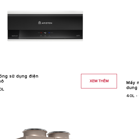
óng sử dụng điện
hỏ
XEM THÊM
Máy n
dung 
30L
40L -