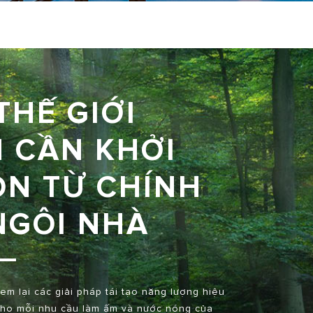
THẾ GIỚI
 CẦN KHỞI
N TỪ CHÍNH
NGÔI NHÀ
em lại các giải pháp tái tạo năng lượng hiệu
cho mỗi nhu cầu làm ấm và nước nóng của