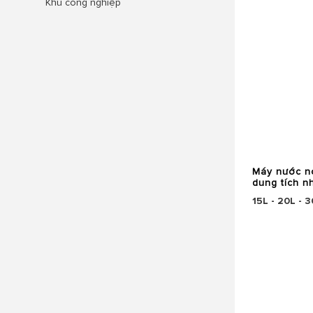
Khu công nghiệp
Máy nước n
dung tích n
15L - 20L - 