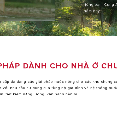
riêng bạn. Cùng A
hôm nay.
 PHÁP DÀNH CHO NHÀ Ở CH
g cấp đa dạng các giải pháp nước nóng cho các khu chung c
p với nhu cầu sử dụng của từng hộ gia đình và hệ thống nư
ớn, tiết kiệm năng lượng, vận hành bền bỉ.