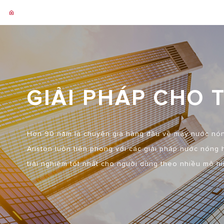
GIẢI PHÁP CHO 
Hơn 90 năm là chuyên gia hàng đầu về máy nước nóng
Ariston luôn tiên phong với các giải pháp nước nóng
trải nghiệm tốt nhất cho người dùng theo nhiều mô h