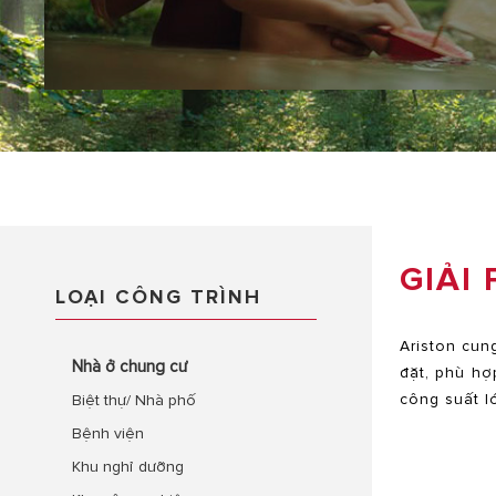
GIẢI
LOẠI CÔNG TRÌNH
Ariston cun
Nhà ở chung cư
đặt, phù hợ
công suất l
Biệt thự/ Nhà phố
Bệnh viện
Khu nghỉ dưỡng