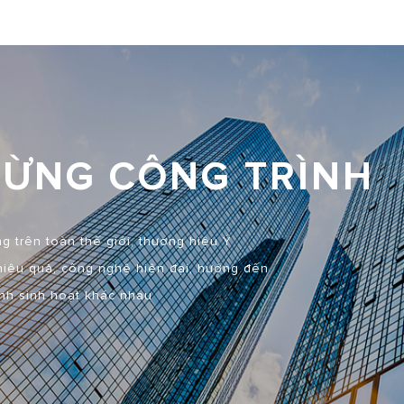
TỪNG CÔNG TRÌNH
 trên toàn thế giới, thương hiệu Ý
 hiệu quả, công nghệ hiện đại, hướng đến
ình sinh hoạt khác nhau