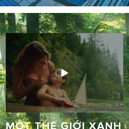
MỘT THẾ GIỚI XANH