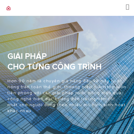
GIẢI PHÁP
CHO TỪNG CÔNG TRÌNH
Hơn 90 năm là chuyên gia hàng đầu về máy nước
nóng trên toàn thế giới, thương hiệu Ý Ariston luôn
tiên phong với các giải pháp nước nóng hiệu quả,
công nghệ hiện đại, hướng đến trải nghiệm tốt
nhất cho người dùng theo nhiều mô hình sinh hoạt
khác nhau