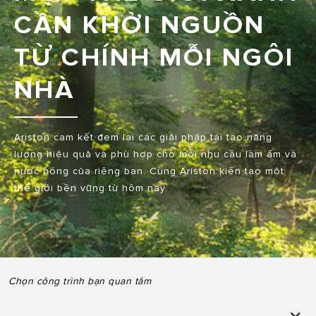
CẦN KHỞI NGUỒN
TỪ CHÍNH MỖI NGÔI
NHÀ
Ariston cam kết đem lại các giải pháp tái tạo năng
lượng hiệu quả và phù hợp cho mỗi nhu cầu làm ấm và
nước nóng của riêng bạn. Cùng Ariston kiến tạo một
thế giới bền vững từ hôm nay.
Chọn công trình bạn quan tâm