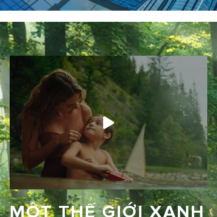
MỘT THẾ GIỚI XANH