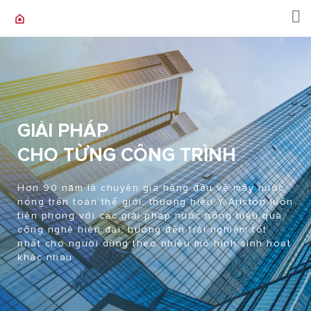
GIẢI PHÁP
CHO TỪNG CÔNG TRÌNH
Hơn 90 năm là chuyên gia hàng đầu về máy nước
nóng trên toàn thế giới, thương hiệu Ý Ariston luôn
tiên phong với các giải pháp nước nóng hiệu quả,
công nghệ hiện đại, hướng đến trải nghiệm tốt
nhất cho người dùng theo nhiều mô hình sinh hoạt
khác nhau