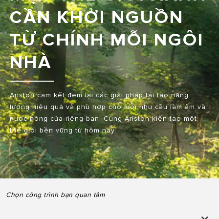
CẦN KHỞI NGUỒN
TỪ CHÍNH MỖI NGÔI
NHÀ
Ariston cam kết đem lại các giải pháp tái tạo năng
lượng hiệu quả và phù hợp cho mỗi nhu cầu làm ấm và
nước nóng của riêng bạn. Cùng Ariston kiến tạo một
thế giới bền vững từ hôm nay.
Chọn công trình bạn quan tâm